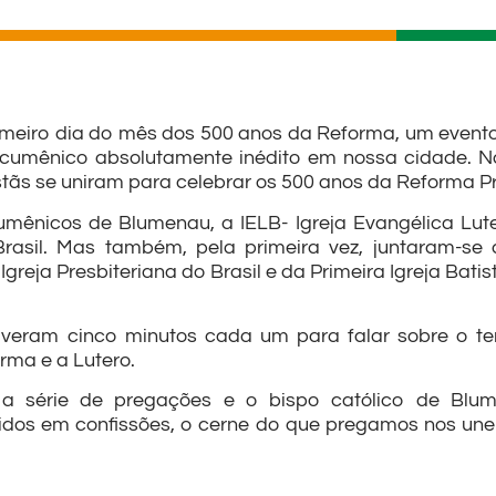
imeiro dia do mês dos 500 anos da Reforma, um even
umênico absolutamente inédito em nossa cidade. Na
stãs se uniram para celebrar os 500 anos da Reforma P
umênicos de Blumenau, a IELB- Igreja Evangélica Luter
rasil. Mas também, pela primeira vez, juntaram-se à
Igreja Presbiteriana do Brasil e da Primeira Igreja Ba
veram cinco minutos cada um para falar sobre o tema
rma e a Lutero.
u a série de pregações e o bispo católico de Blu
dos em confissões, o cerne do que pregamos nos une