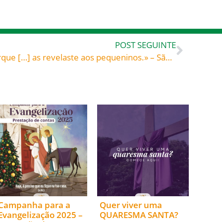
POST SEGUINTE
«Eu Te bendigo, ó Pai, […] porque […] as revelaste aos pequeninos.» – São João Paulo II (1920-2005), papa
Campanha para a
Quer viver uma
Evangelização 2025 –
QUARESMA SANTA?