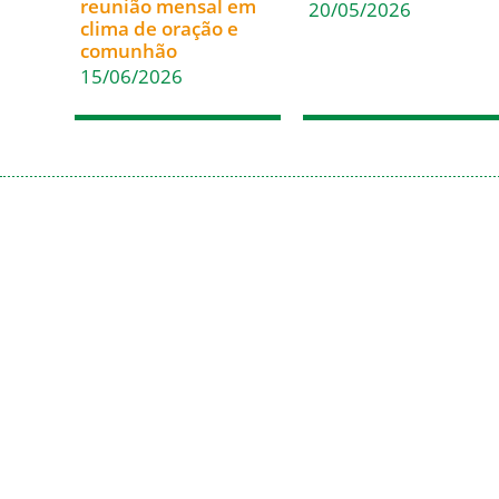
reunião mensal em
20/05/2026
clima de oração e
comunhão
15/06/2026
Acesso Rápido
Em Comunhão
Inicio
Santa Sé
Paróquias
CNBB
Casa de Encontros
CNBB Sul 4
Blog da Diocese
Cáritas Nacional
Álbum de Fotos
Cáritas Blumenau
Solicitação de
Certidão