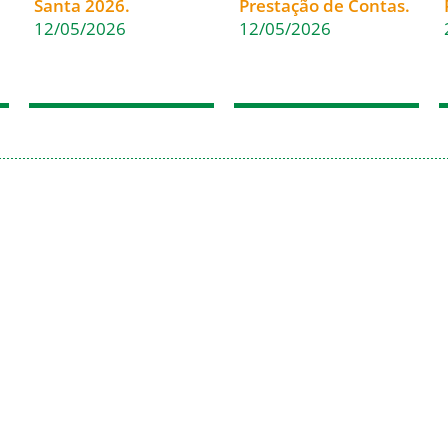
Santa 2026.
Prestação de Contas.
12/05/2026
12/05/2026
(47) 3322-4435
Fale Conosco
Rua Sete de Setembro, 1086
Nome
– Centro
89010-204 – Blumenau – SC
Email
Caixa postal: 222 – CEP
89010-971
Mensagem