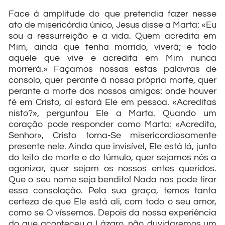
Face à amplitude do que pretendia fazer nesse
ato de misericórdia único, Jesus disse a Marta: «Eu
sou a ressurreição e a vida. Quem acredita em
Mim, ainda que tenha morrido, viverá; e todo
aquele que vive e acredita em Mim nunca
morrerá.» Façamos nossas estas palavras de
consolo, quer perante à nossa própria morte, quer
perante a morte dos nossos amigos: onde houver
fé em Cristo, aí estará Ele em pessoa. «Acreditas
nisto?», perguntou Ele a Marta. Quando um
coração pode responder como Marta: «Acredito,
Senhor», Cristo torna-Se misericordiosamente
presente nele. Ainda que invisível, Ele está lá, junto
do leito de morte e do túmulo, quer sejamos nós a
agonizar, quer sejam os nossos entes queridos.
Que o seu nome seja bendito! Nada nos pode tirar
essa consolação. Pela sua graça, temos tanta
certeza de que Ele está ali, com todo o seu amor,
como se O víssemos. Depois da nossa experiência
do que aconteceu a Lázaro, não duvidaremos um