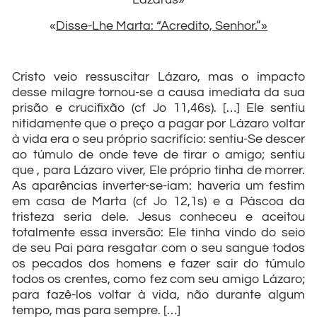
«
Disse-Lhe Marta: “Acredito, Senhor.”»
Cristo veio ressuscitar Lázaro, mas o impacto
desse milagre tornou-se a causa imediata da sua
prisão e crucifixão (cf Jo 11,46s). […] Ele sentiu
nitidamente que o preço a pagar por Lázaro voltar
à vida era o seu próprio sacrifício: sentiu-Se descer
ao túmulo de onde teve de tirar o amigo; sentiu
que , para Lázaro viver, Ele próprio tinha de morrer.
As aparências inverter-se-iam: haveria um festim
em casa de Marta (cf Jo 12,1s) e a Páscoa da
tristeza seria dele. Jesus conheceu e aceitou
totalmente essa inversão: Ele tinha vindo do seio
de seu Pai para resgatar com o seu sangue todos
os pecados dos homens e fazer sair do túmulo
todos os crentes, como fez com seu amigo Lázaro;
para fazê-los voltar à vida, não durante algum
tempo, mas para sempre. […]