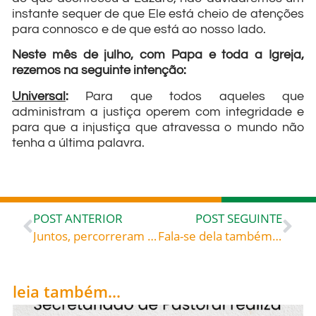
instante sequer de que Ele está cheio de atenções
para connosco e de que está ao nosso lado.
Neste mês de julho, com Papa e toda a Igreja,
rezemos na seguinte intenção:
Universal
:
Para que todos aqueles que
administram a justiça operem com integridade e
para que a injustiça que atravessa o mundo não
tenha a última palavra.
POST ANTERIOR
POST SEGUINTE
Juntos, percorreram os caminhos da Gália, deixando para trás cidades inteiras convertidas, pois, durante as suas pregações, aconteciam muitos milagres na frente de todos os presentes: São Nazário e são Celso (Século I), celebrados hoje, 28, rogai por todos nós!
Fala-se dela também quando da ressurreição de Lázaro. É ela quem mais fala com Jesus nesse acontecimento. Marta disse a Jesus: “Senhor, se tivesses estado aqui, o meu irmão não teria morrido. Mas mesmo agora, eu sei que tudo o que pedires a Deus, Deus dará”: Santa Marta, Irmã de Lázaro (Séc. I), celebrada hoje, 29, roga por todos nós!
leia também...