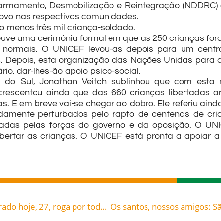
armamento, Desmobilização e Reintegração (NDDRC) es
 novo nas respectivas comunidades.
 menos três mil criança-soldado.
ouve uma cerimónia formal em que as 250 crianças fo
 normais. O UNICEF levou-as depois para um centro
Depois, esta organização das Nações Unidas para a in
rio, dar-lhes-ão apoio psico-social.
do Sul, Jonathan Veitch sublinhou que com esta n
acrescentou ainda que das 660 crianças libertadas a
s. E em breve vai-se chegar ao dobro. Ele referiu ain
amente perturbados pelo rapto de centenas de crianç
oladas pelas forças do governo e da oposição. O UNI
ibertar as crianças. O UNICEF está pronta a apoiar 
Os santos, nossos amigos: São Ruperto, celebrado hoje, 27, roga por todos nós!