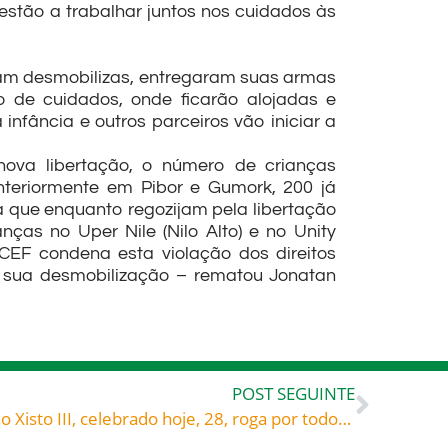
tão a trabalhar juntos nos cuidados às
ram desmobilizas, entregaram suas armas
 de cuidados, onde ficarão alojadas e
fância e outros parceiros vão iniciar a
ova libertação, o número de crianças
nteriormente em Pibor e Gumork, 200 já
da que enquanto regozijam pela libertação
as no Uper Nile (Nilo Alto) e no Unity
CEF condena esta violação dos direitos
a sua desmobilização – rematou Jonatan
POST SEGUINTE
Os santos, nossos amigos: São Xisto III, celebrado hoje, 28, roga por todos nós!