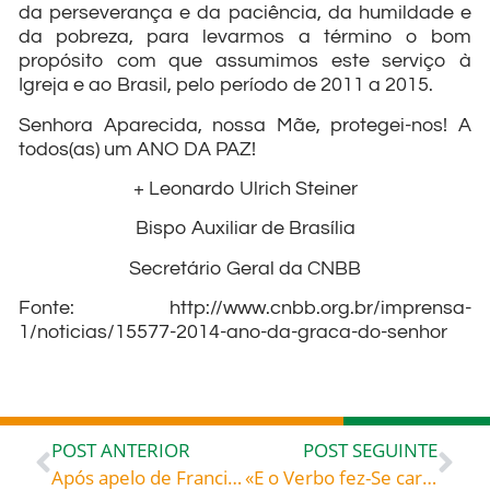
da perseverança e da paciência, da humildade e
da pobreza, para levarmos a término o bom
propósito com que assumimos este serviço à
Igreja e ao Brasil, pelo período de 2011 a 2015.
Senhora Aparecida, nossa Mãe, protegei-nos! A
todos(as) um ANO DA PAZ!
+ Leonardo Ulrich Steiner
Bispo Auxiliar de Brasília
Secretário Geral da CNBB
Fonte: http://www.cnbb.org.br/imprensa-
1/noticias/15577-2014-ano-da-graca-do-senhor
POST ANTERIOR
POST SEGUINTE
Após apelo de Francisco, religiosas italianas abrem estruturas a Refugiados em bote à deriva na costa italiana
«E o Verbo fez-Se carne» – Beato John Henry Newman (1801-1890), presbítero, fundador do Oratório em Inglaterra