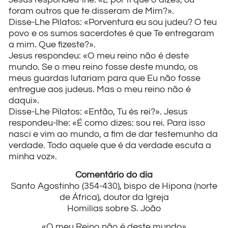
foram outros que te disseram de Mim?».
Disse-Lhe Pilatos: «Porventura eu sou judeu? O teu
povo e os sumos sacerdotes é que Te entregaram
a mim. Que fizeste?».
Jesus respondeu: «O meu reino não é deste
mundo. Se o meu reino fosse deste mundo, os
meus guardas lutariam para que Eu não fosse
entregue aos judeus. Mas o meu reino não é
daqui».
Disse-Lhe Pilatos: «Então, Tu és rei?». Jesus
respondeu-lhe: «É como dizes: sou rei. Para isso
nasci e vim ao mundo, a fim de dar testemunho da
verdade. Todo aquele que é da verdade escuta a
minha voz».
Comentário do dia
Santo Agostinho (354-430), bispo de Hipona (norte
de África), doutor da Igreja
Homilias sobre S. João
«O meu Reino não é deste mundo»